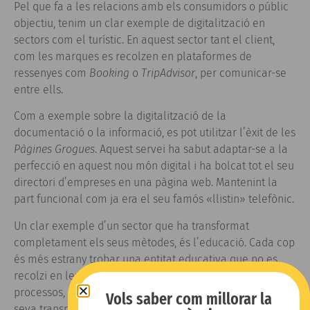
Pel que fa a les relacions amb els consumidors o públic
objectiu, tenim un clar exemple de digitalització en
sectors com el turístic. En aquest sector tant el client,
com les marques es recolzen en plataformes de
ressenyes com
Booking
o
TripAdvisor
, per comunicar-se
entre ells.
Com a exemple sobre la digitalització de la
documentació o la informació, es pot utilitzar l’èxit de les
Pàgines Grogues
. Aquest servei ha sabut adaptar-se a la
perfecció en aquest nou món digital i ha bolcat tot el seu
directori d’empreses en una pàgina web. Mantenint la
part funcional com ja era el seu famós «llistin» telefònic.
Un clar exemple d’un sector que ha transformat
completament els seus mètodes, és l’educació. Cada cop
és més estrany trobar una entitat educativa que no es
recolzi en les noves tecnologies per facilitar els seus
processos, la seva comunicació amb els alumnes, i la
Vols saber com millorar la
seva transmissió d’informació. En aquest sentit, tenen un