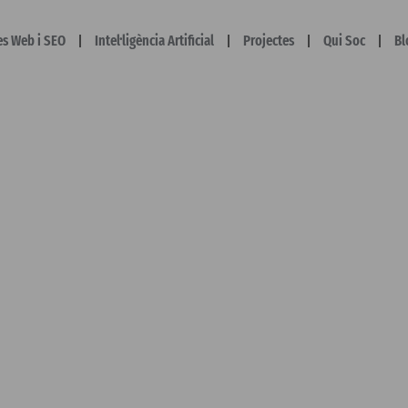
es Web i SEO
Intel·ligència Artificial
Projectes
Qui Soc
Bl