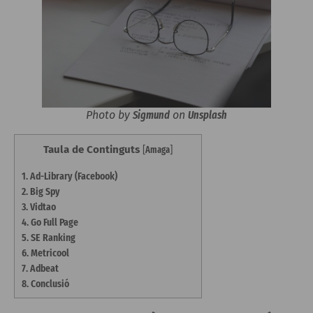
Photo by
Sigmund
on
Unsplash
Taula de Continguts
[
Amaga
]
1.
Ad-Library (Facebook)
2.
Big Spy
3.
Vidtao
4.
Go Full Page
5.
SE Ranking
6.
Metricool
7.
Adbeat
8.
Conclusió